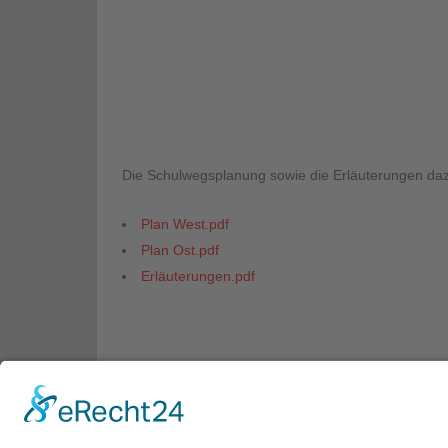
Die Schulwegsplanung sowie die Erläuterungen da
Plan West.pdf
Plan Ost.pdf
Erläuterungen.pdf
Schulferien