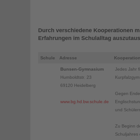
Durch verschiedene Kooperationen mit
Erfahrungen im Schulalltag auszutau
Schule
Adresse
Kooperatio
Bunsen-Gymnasium
Jedes Jahr 
Humboldtstr. 23
Kurpfalzgymn
69120 Heidelberg
Gegen Ende 
www.bg.hd.bw.schule.de
Englischstun
und Schülern
Zu Beginn d
Schuljahres 