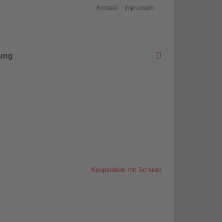
Kontakt
Impressum
ung
tartseite
>
Schule
>
Partner
>
Kooperation mit Schulen