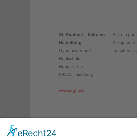
St. Raphael – Schulen
Seit ein paa
Heidelberg
Kolleginnen 
Gymnasium und
tauschen sic
Realschule
Roonstr. 1-5
69120 Heidelberg
www.srgh.de
Schulferien