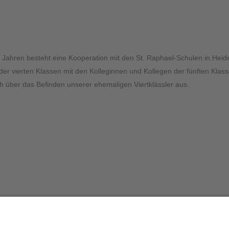
r Jahren besteht eine Kooperation mit den St. Raphael-Schulen in Heide
der vierten Klassen mit den Kolleginnen und Kollegen der fünften Klass
h über das Befinden unserer ehemaligen Viertklässler aus.
Unterrichtszeiten