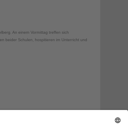
lberg. An einem Vormittag treffen sich
en beider Schulen, hospitieren im Unterricht und
Projekte / Veranstaltungen